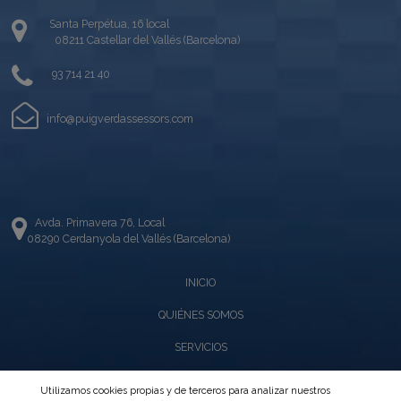
Santa Perpétua, 16 local
08211 Castellar del Vallés (Barcelona)
93 714 21 40
info@puigverdassessors.com
Avda. Primavera 76, Local
08290 Cerdanyola del Vallés (Barcelona)
INICIO
QUIÉNES SOMOS
SERVICIOS
NOTAS DE PRENSA
Utilizamos cookies propias y de terceros para analizar nuestros