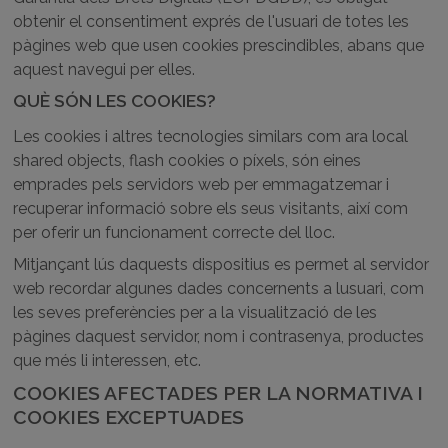
obtenir el consentiment exprés de l'usuari de totes les
pàgines web que usen cookies prescindibles, abans que
aquest navegui per elles.
QUÈ SÓN LES COOKIES?
Les cookies i altres tecnologies similars com ara local
shared objects, flash cookies o píxels, són eines
emprades pels servidors web per emmagatzemar i
recuperar informació sobre els seus visitants, així com
per oferir un funcionament correcte del lloc.
Mitjançant lús daquests dispositius es permet al servidor
web recordar algunes dades concernents a lusuari, com
les seves preferències per a la visualització de les
pàgines daquest servidor, nom i contrasenya, productes
que més li interessen, etc.
COOKIES AFECTADES PER LA NORMATIVA I
COOKIES EXCEPTUADES