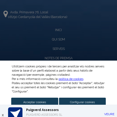
Avda. Primavera 76, Local
08290 Cerdanyola del Vallès (Barcelona)
INICI
QUI SOM
SERVEIS
NOTES DE PREMSA
Utilitzem cookies pròpies i de tercers per analitzar els nostres serveis
CIRCULARS
sobre la base d'un perfil elaborat a partir dels seus hàbits de
navegació (per exemple, pàgines visitades).
INTRANET
Per a més informació consulteu la
política de cookies
.
Podeu acceptar totes les cookies prement el botó "Acceptar", rebutjar
CONTACTE
el seu ús prement el botó "Rebutjar" i configurar-les prement el botó
"Configurar".
Avís Legal i Política de Privadesa
Acceptar cookies
Configurar cookies
Política de Cookies
Puigverd Assessors
VEURE
x
PUIGVERD ASSESSORS SL
Rebutjar cookies