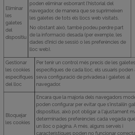
poden eliminar esborrant l'historial del
Eliminar
navegador, de manera que se suprimeixen
les
les galetes de tots els llocs web visitats.
galetes
No obstant això, també podeu perdre part
del
de la informació desada (per exemple, les
dispositiu
dades d'inici de sessió o les preferències de
lloc web).
Gestionar
Per tenir un control més precís de les galete
les cookies
específiques de cada lloc, els usuaris poden 
específiques
seva configuració de privadesa i galetes al
del lloc
navegador.
Encara que la majoria dels navegadors mod
poden configurar per evitar que s'instal·lin ga
dispositius, això pot obligar a l'ajustament 
Bloquejar
determinades preferències cada vegada que e
les cookies
un lloc o pàgina. A més, alguns serveis i
característiques poden no funcionar correc