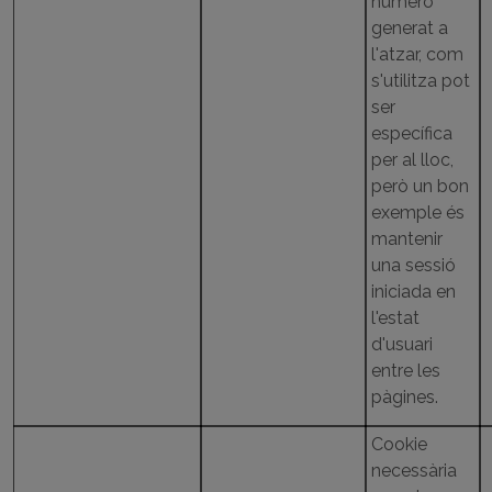
número
generat a
l'atzar, com
s'utilitza pot
ser
específica
per al lloc,
però un bon
exemple és
mantenir
una sessió
iniciada en
l'estat
d'usuari
entre les
pàgines.
Cookie
necessària