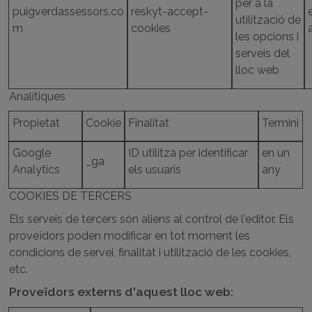
per a la
puigverdassessors.co
reskyt-accept-
utilització de
m
cookies
les opcions i
serveis del
lloc web
Analítiques
Propietat
Cookie
Finalitat
Termini
Google
ID utilitza per identificar
en un
_ga
Analytics
els usuaris
any
COOKIES DE TERCERS
Els serveis de tercers són aliens al control de l'editor. Els
proveïdors poden modificar en tot moment les
condicions de servei, finalitat i utilització de les cookies,
etc.
Proveïdors externs d'aquest lloc web: