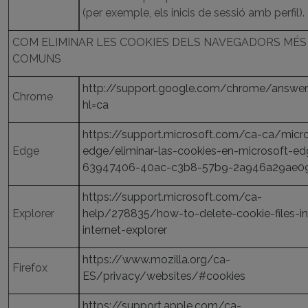
(per exemple, els inicis de sessió amb perfil).
COM ELIMINAR LES COOKIES DELS NAVEGADORS MÉS
COMUNS
http://support.google.com/chrome/answe
Chrome
hl=ca
https://support.microsoft.com/ca-ca/micr
Edge
edge/eliminar-las-cookies-en-microsoft-ed
63947406-40ac-c3b8-57b9-2a946a29ae0
https://support.microsoft.com/ca-
Explorer
help/278835/how-to-delete-cookie-files-in
internet-explorer
https://www.mozilla.org/ca-
Firefox
ES/privacy/websites/#cookies
https://support.apple.com/ca-