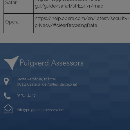
Safari
gui/guide/safari/sfri11471/mac
https://help.opera.com/en/latest/security
Opera
privacy/#clearBrowsingData
Santa Perpètua, 16 local
08211 Castellar del Vallès (Barcelona)
93 714 21 40
info@puigverdassessors.com