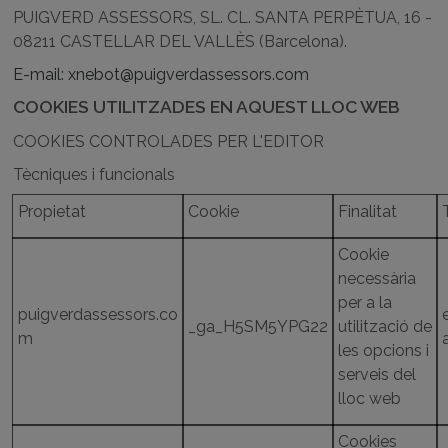
PUIGVERD ASSESSORS, SL. CL. SANTA PERPÈTUA, 16 -
08211 CASTELLAR DEL VALLÈS (Barcelona).
E-mail:
xnebot@puigverdassessors.com
COOKIES UTILITZADES EN AQUEST LLOC WEB
COOKIES CONTROLADES PER L'EDITOR
Tècniques i funcionals
Propietat
Cookie
Finalitat
Cookie
necessària
per a la
puigverdassessors.co
_ga_H5SM5YPG22
utilització de
m
les opcions i
serveis del
lloc web
Cookies