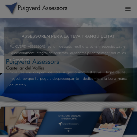
ASSESSOREM PER A LA TEVA TRANQUIL·LITAT
PUIGVERD ASSESSORS és un despatx multidisciplinari especialitzat en
l'assessorament integral de societats i autònoms principalment del Vallès i
el Barcelonès.
Nosaltres ens ocupem de tota la gestió administrativa i legal del teu
negoci, perquè tu puguis despreocupar-te i dedicar-te a la bona marxa
del mateix.