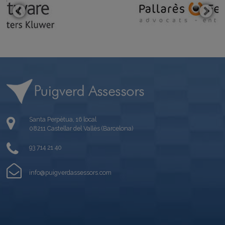
Santa Perpètua, 16 local
08211 Castellar del Vallès (Barcelona)
93 714 21 40
info@puigverdassessors.com