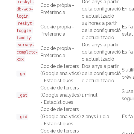
Dos anys a partir
reskyt-
Cookie pròpia -
de la configuració
En ca
db-web-
Preferència
o actualització
login
24 hores a partir
reskyt-
Cookie propia -
Es fa
de la configuració
toggle-
Preferència
estat
o actualització
family
Dos anys a partir
survey-
Cookie propia -
de la configuració
Es fa
complete-
Preferència
o actualització
xxx
Cookie de tercers
Dos anys a partir
S'util
(Google analytics)
de la configuració
_ga
prèvi
- Estadístiques
o actualització
Cookie de tercers
S'usa
(Google analytics)
1 minut
_gat
segui
- Estadístiques
Cookie de tercers
(Google analytics)
2 anys i 1 dia
Es fa 
_gid
- Estadístiques
Cookie de tercers