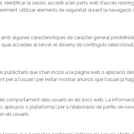
s, identificar la sessió, accedir a les parts web d'accés restr
sdeveniment, utilitzar elements de seguretat durant la navegac
 amb algunes característiques de caràcter general predefinides 
qual accedeix al servei, el disseny de continguts seleccionat,
 publicitaris que s'han inclòs a la pàgina web o aplicació des
 per a l'usuari i per evitar mostrar anuncis que l'usuari ja hagi
del comportament dels usuaris en els llocs web. La informació
b, aplicació o plataforma i per a l'elaboració de perfils de nave
an els usuaris.