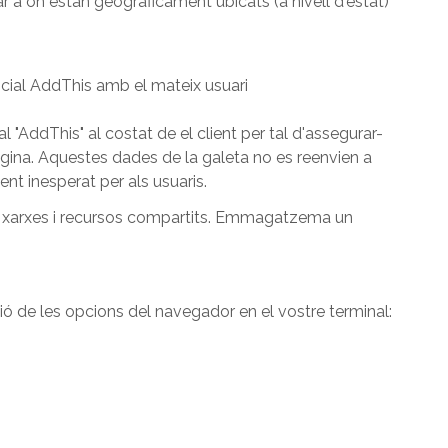
ar a on estan geogràficament ubicats (a nivell d'estat)
ocial AddThis amb el mateix usuari
l "AddThis" al costat de el client per tal d'assegurar-
àgina. Aquestes dades de la galeta no es reenvien a
t inesperat per als usuaris.
xarxes i recursos compartits. Emmagatzema un
ació de les opcions del navegador en el vostre terminal: