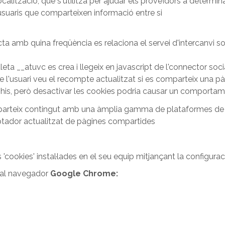
calització, que s'utilitza per ajudar els proveïdors a determin
usuaris que comparteixen informació entre si
ta amb quina freqüència es relaciona el servei d'intercanvi s
leta __atuvc es crea i llegeix en javascript de l'connector socia
e l'usuari veu el recompte actualitzat si es comparteix una p
is, però desactivar les cookies podria causar un comportamen
rteix contingut amb una àmplia gamma de plataformes de 
ador actualitzat de pàgines compartides
es 'cookies' instal·lades en el seu equip mitjançant la configur
' al navegador
Google Chrome: