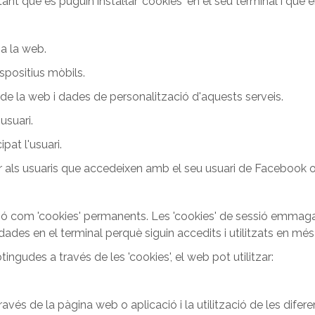
nt que es puguin instal·lar 'cookies' en el seu terminal i que
 a la web.
spositius mòbils.
 de la web i dades de personalització d'aquests serveis.
usuari.
pat l'usuari.
 als usuaris que accedeixen amb el seu usuari de Facebook o 
ssió com 'cookies' permanents. Les 'cookies' de sessió emma
es en el terminal perquè siguin accedits i utilitzats en més
tingudes a través de les 'cookies', el web pot utilitzar:
vés de la pàgina web o aplicació i la utilització de les difere