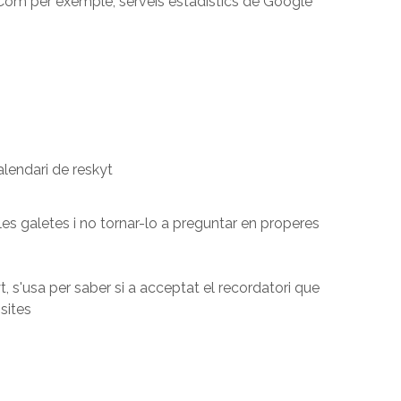
. Com per exemple, serveis estadístics de Google
calendari de reskyt
e les galetes i no tornar-lo a preguntar en properes
, s'usa per saber si a acceptat el recordatori que
sites