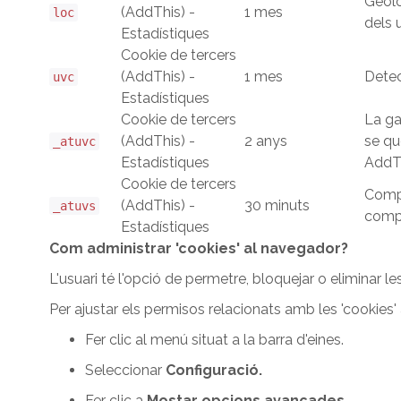
Geolo
(AddThis) -
1 mes
loc
dels 
Estadístiques
Cookie de tercers
(AddThis) -
1 mes
Detec
uvc
Estadístiques
Cookie de tercers
La ga
(AddThis) -
2 anys
se qu
_atuvc
Estadístiques
AddTh
Cookie de tercers
Compa
(AddThis) -
30 minuts
_atuvs
compt
Estadístiques
Com administrar 'cookies' al navegador?
L'usuari té l'opció de permetre, bloquejar o eliminar l
Per ajustar els permisos relacionats amb les 'cookies
Fer clic al menú situat a la barra d'eines.
Seleccionar
Configuració.
Fer clic a
Mostar opcions avançades.