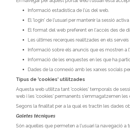
En navegar per aquest portal web l'usuari està accepta
Informació estadística de l'ús del web.
El 'login' de l'usuari per mantenir la sessió activa
El format del web preferent en l'accés des de di
Les últimes recerques realitzades en els serveis
Informació sobre els anuncis que es mostren a l'
Informació de les enquestes en les que ha partici
Dades de la connexió amb les xarxes socials per
Tipus de 'cookies' utilitzades
Aquesta web utilitza tant 'cookies' temporals de se
web i les 'cookies' permanents s'emmagatzemen les dad
Segons la finalitat per a la qual es tractin les dades ob
Galetes tècniques
Són aquelles que permeten a l'usuari la navegació a tra