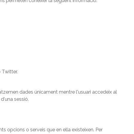
 ens permeten conèixer la següent informació:
Twitter.
gatzemen dades únicament mentre l'usuari accedeix al
 d'una sessió.
nts opcions o serveis que en ella existeixen. Per