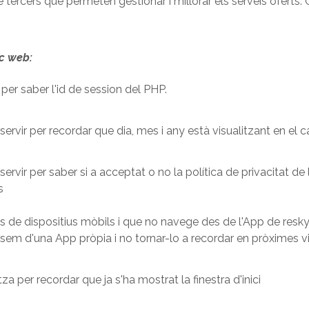
 tercers que permeten gestionar i millorar els serveis oferts
oc web:
 per saber l'id de session del PHP.
 servir per recordar que dia, mes i any està visualitzant en el 
 servir per saber si a acceptat o no la política de privacitat d
s
s de dispositius mòbils i que no navege des de l'App de reskyt
sem d'una App pròpia i no tornar-lo a recordar en pròximes vi
itza per recordar que ja s'ha mostrat la finestra d'inici