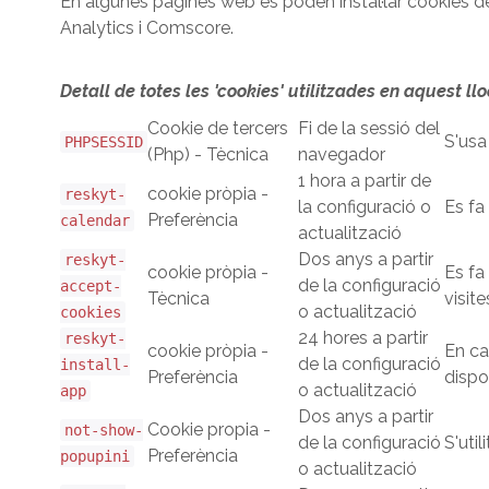
En algunes pàgines web es poden instal·lar cookies de
Analytics i Comscore.
Detall de totes les 'cookies' utilitzades en aquest ll
Cookie de tercers
Fi de la sessió del
S'usa
PHPSESSID
(Php) - Tècnica
navegador
1 hora a partir de
cookie pròpia -
reskyt-
la configuració o
Es fa
Preferència
calendar
actualització
Dos anys a partir
reskyt-
cookie pròpia -
Es fa
de la configuració
accept-
Tècnica
visite
o actualització
cookies
24 hores a partir
reskyt-
cookie pròpia -
En ca
de la configuració
install-
Preferència
dispo
o actualització
app
Dos anys a partir
Cookie propia -
not-show-
de la configuració
S'util
Preferència
popupini
o actualització