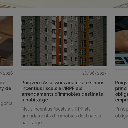
7/2026
26/06/2023
 de
Puigverd Assessors analitza els nous
Puigv
ny de
incentius fiscals a l'IRPF als
princ
arrendaments d'immobles destinats
oblig
a habitatge
empre
igor la
Nous incentius fiscals a l'IRPF als
Princi
arrendaments d'immobles destinats a
obliga
habitatge