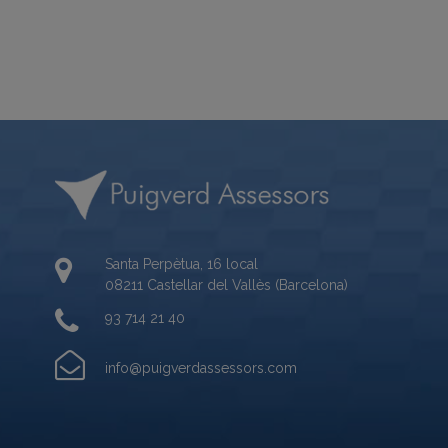
Santa Perpètua, 16 local
08211 Castellar del Vallès (Barcelona)
93 714 21 40
info@puigverdassessors.com